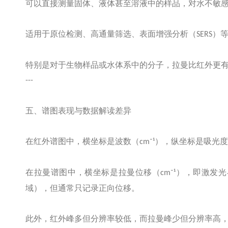
可以直接测量固体、液体甚至溶液中的样品，对水不敏
适用于原位检测、高通量筛选、表面增强分析（
）
SERS
特别是对于生物样品或水体系中的分子，拉曼比红外更
---
五、谱图表现与数据解读差异
在红外谱图中，横坐标是波数（
），纵坐标是吸光度
cm⁻¹
在拉曼谱图中，横坐标是拉曼位移（
），即激发光
cm⁻¹
域），但通常只记录正向位移。
此外，红外峰多但分辨率较低，而拉曼峰少但分辨率高