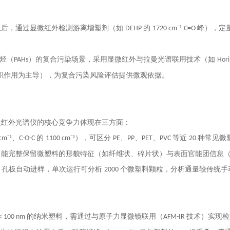
：
取后，通过显微红外检测游离增塑剂（如
的
⁻¹
峰），定
DEHP
1720 cm
C=O
烃（
）的复合污染场景，采用显微红外与拉曼光谱联用技术（如
PAHs
Hor
堆积作用为主导），为复合污染风险评估提供微观依据。
微红外光谱仪的核心竞争力体现在三方面：
⁻¹、
的
⁻¹），可区分
、
、
、
等近
种常见微
 cm
C-O-C
1100 cm
PE
PP
PET
PVC
20
，能完整保留微塑料的形貌特征（如纤维状、碎片状）与表面官能团信息
孔板自动进样，单次运行可分析
个微塑料颗粒，分析通量较传统手
6
2000
的纳米塑料，需通过与原子力显微镜联用（
技术）实现检
< 100 nm
AFM-IR