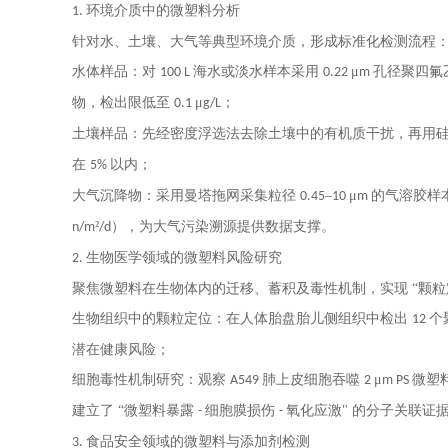
环境介质中的微塑料分析
1.
针对水、土壤、大气等典型环境介质，形成标准化检测流程
水体样品：对
海水或淡水样本采用
μ
孔径聚四氟
100 L
0.22
m
物，检出限低至
μ
；
0.1
g/L
土壤样品：先经密度浮选法去除土壤中的有机质干扰，再用
在
以内；
5%
大气沉降物：采用曼塔拖网采集粒径
–
μ
的气溶胶样
0.45
10
m
²
），为大气污染溯源提供数据支撑。
n/m
/d
生物医学领域的微塑料风险研究
2.
聚焦微塑料在生物体内的迁移、蓄积及毒性机制，实现
“颗粒
生物组织中的颗粒定位：在人体胎盘胎儿侧组织中检出
个
12
潜在健康风险；
细胞毒性机制研究：观察
肺上皮细胞吞噬
μ
微塑
A549
2
m PS
建立了 “微塑料暴露
细胞膜损伤
氧化应激" 的分子关联证
-
-
食品安全领域的微塑料与添加剂检测
3.