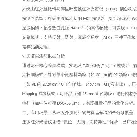
系统由红外显微镜与傅里叶变换红外光谱仪（
）耦合构成
FTIR
探测器选型：可采用液氮冷却的
探测器（如北分瑞利
MCT
WQ
显微物镜：配备数值孔径
≥
的高倍物镜，可实现
–
NA
0.65
1
10
光路模式：支持反射、透射、衰减全反射（
）三种工作模
ATR
需样品前处理。
光谱采集与数据分析
2.
通过两种核心采集模式，实现从
“单点识别" 到 “全域统计" 
点扫描模式：针对单个微塑料颗粒（如
μ
的
颗粒）进
30
m
PE
（如
的
⁻¹
伸缩峰、
⁻¹
₂弯曲峰），
PE
2920 cm
C-H
1467 cm
CH
成像模式：对样品（如
直径滤膜）进行网格
Mapping
25 mm
特征（如中位粒径
μ
），实现批量样品的量化分析
D50=58
m
二、应用场景：从环境介质到生物与食品领域的全链条覆盖
显微红外光谱仪凭借
“原位、无损、高特异性" 优势，已广