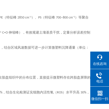
（特征峰
⁻¹）、
（特征峰
–
⁻¹）等聚合
PE
2850 cm
PS
700
800 cm
⁻¹
伸缩峰），有效规避土壤基质干扰，定量分析误差控制
C=O
），结合区域风速数据可进一步计算微塑料沉降通量（单位：
在线咨询
在胎盘组织中的分布位置，直接提示微塑料存在跨胎盘屏障的
电话
，结合生化检测证实细胞内活性氧（
）水平升高
，
5%
ROS
30%
微信扫一扫