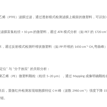
：
乙烯（
）滤膜过滤，通过透射模式检测滤膜上截留的微塑料，可识别
PTFE
硅滤膜富集粒径
μ
的微塑料，通过
模式分析（如
的
> 10
m
ATR
PET
1720 cm
本，通过反射模式检测纤维状微塑料（如
纤维的
⁻¹
₃弯曲峰
PP
1450 cm
CH
定位" 与 “分子效应" 的关联分析：
聚乙烯（
）微塑料颗粒（粒径
–
μ
），通过
成像明确颗粒
PE
5
20
m
Mapping
料后，显微红外检测发现细胞膜特征
峰（波数
⁻¹）强度下降
C-H
2960 cm
1
据链。