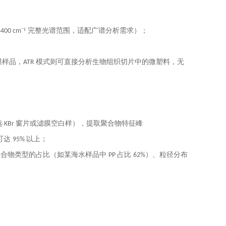
–
⁻¹ 完整光谱范围，适配广谱分析需求）；
400 cm
膜样品，
模式则可直接分析生物组织切片中的微塑料，无
ATR
选
窗片或滤膜空白样），提取聚合物特征峰
KBr
可达
以上；
95%
聚合物类型的占比（如某海水样品中
占比
）、粒径分布
PP
62%