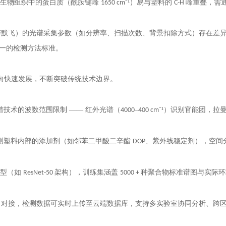
）、生物组织中的蛋白质（酰胺键峰
⁻¹）易与塑料的
峰重叠，需
1650 cm
C-H
赛默飞）的光谱采集参数（如分辨率、扫描次数、背景扣除方式）存在差
一的检测方法标准。
方向快速发展，不断突破传统技术边界。
谱技术的波数范围限制 —— 红外光谱（
–
⁻¹）识别官能团，拉
4000
400 cm
测塑料内部的添加剂（如邻苯二甲酸二辛酯
、紫外线稳定剂），空间
DOP
模型（如
架构），训练集涵盖
种聚合物标准谱图与实际环
ResNet-50
5000 +
）对接，检测数据可实时上传至云端数据库，支持多实验室协同分析、跨