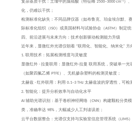
复杂基质干扰：土壤中的腐殖酸（特征峰
–
⁻¹
2500
3000 cm
化，仍难以干扰；
检测标准化缺失：不同品牌仪器（如布鲁克、珀金埃尔默、
际标准化组织（
）或美国材料与试验协会（
）制定统
ISO
ASTM
四、前沿进展与未来方向：技术创新驱动检测能力升级
近年来，显微红外光谱仪朝着
“联用化、智能化、纳米化" 
联用技术：拓展检测维度与灵敏度
1.
显微红外
拉曼联用：显微红外
拉曼 联用系统，突破单一光
-
-
（如聚四氟乙烯
）、无机掺杂塑料的检测灵敏度；
PTFE
太赫兹
红外联用：利用
–
太赫兹波的穿透性，可检
-
0.1
3 THz
智能化：提升分析效率与自动化水平
2.
辅助光谱识别：基于卷积神经网络（
）构建颗粒分类
AI
CNN
类，准确率达
，大幅减少人工判读误差；
98%
云平台数据整合：光谱仪支持与实验室信息管理系统（
LIMS