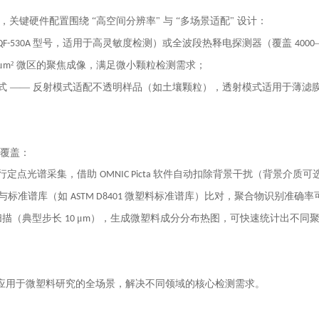
，关键硬件配置围绕 “高空间分辨率" 与 “多场景适配" 设计：
型号，适用于高灵敏度检测）或全波段热释电探测器（覆盖
F-530A
4000
μ
² 微区的聚焦成像，满足微小颗粒检测需求；
m
式 —— 反射模式适配不透明样品（如土壤颗粒），透射模式适用于薄滤
的覆盖：
行定点光谱采集，借助
软件自动扣除背景干扰（背景介质可
OMNIC Picta
再与标准谱库（如
微塑料标准谱库）比对，聚合物识别准确率
ASTM D8401
扫描（典型步长
μ
），生成微塑料成分分布热图，可快速统计出不同
10
m
。
泛应用于微塑料研究的全场景，解决不同领域的核心检测需求。