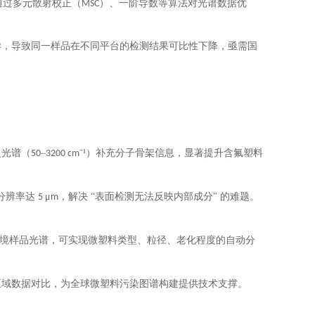
通过多元散射校正（
）、一阶导数等算法对光谱数据优
MSC
异，导致同一样品在不同平台的检测结果可比性下降，亟需国
曼光谱（
–
⁻¹）补充分子骨架信息，显著提升含氟塑料
50
3200 cm
分辨率达
μ
，解决 “表面检测无法反映内部成分" 的难题。
5
m
境样品光谱，可实现微塑料类型、粒径、老化程度的自动分
区域数据对比，为全球微塑料污染图谱构建提供技术支撑。