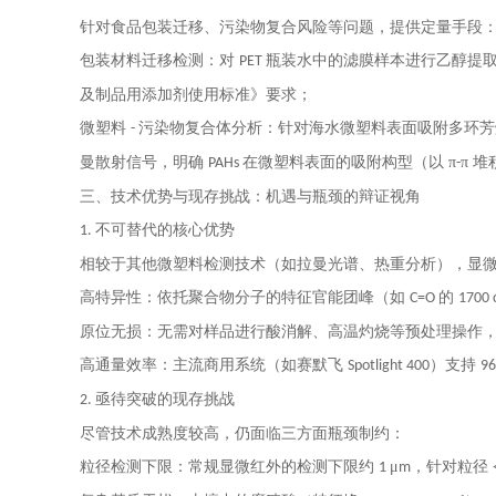
针对食品包装迁移、污染物复合风险等问题，提供定量手段
包装材料迁移检测：对
瓶装水中的滤膜样本进行乙醇提
PET
及制品用添加剂使用标准》要求；
微塑料
污染物复合体分析：针对海水微塑料表面吸附多环芳
-
曼散射信号，明确
在微塑料表面的吸附构型（以 π
π 
PAHs
-
三、技术优势与现存挑战：机遇与瓶颈的辩证视角
不可替代的核心优势
1.
相较于其他微塑料检测技术（如拉曼光谱、热重分析），显
高特异性：依托聚合物分子的特征官能团峰（如
的
C=O
1700
原位无损：无需对样品进行酸消解、高温灼烧等预处理操作
高通量效率：主流商用系统（如赛默飞
）支持
Spotlight 400
9
亟待突破的现存挑战
2.
尽管技术成熟度较高，仍面临三方面瓶颈制约：
粒径检测下限：常规显微红外的检测下限约
μ
，针对粒径
1
m