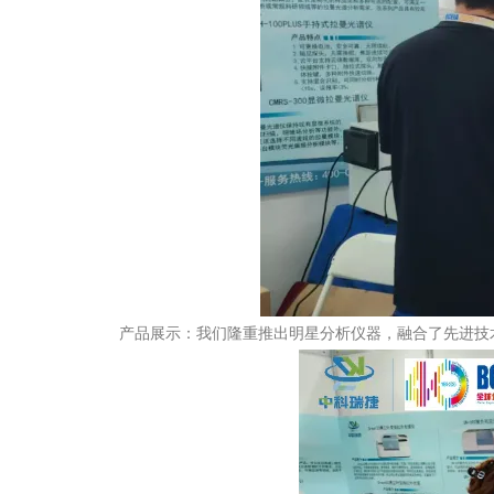
产品展示：我们隆重推出明星分析仪器，融合了先进技术