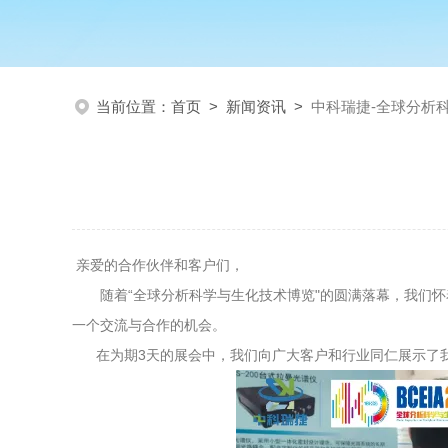
当前位置：
首页
>
新闻资讯
>
中科瑞捷-全球分析
亲爱的合作伙伴和客户们，
随着“全球分析科学与生化技术博览"的圆满落幕，我们怀
一个交流与合作的机会。
在为期3天的展会中，我们向广大客户和行业同仁展示了我