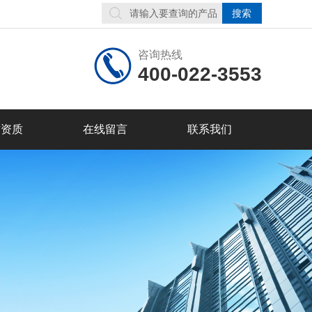
咨询热线
400-022-3553
誉资质
在线留言
联系我们