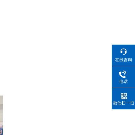
在线咨询
电话
微信扫一扫