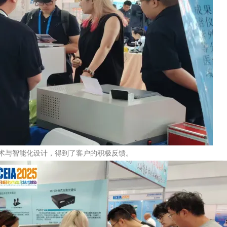
与智能化设计，得到了客户的积极反馈。