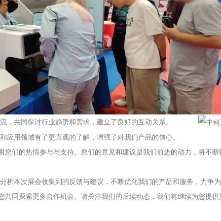
交流，共同探讨行业趋势和需求，建立了良好的互动关系。
应用领域有了更直观的了解，增强了对我们产品的信心。
们的热情参与与支持。您们的意见和建议是我们前进的动力，将不断鞭
析本次展会收集到的反馈与建议，不断优化我们的产品和服务，力争为
共同探索更多合作机会。请关注我们的后续动态，我们将继续为您提供