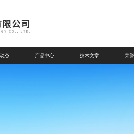
动态
产品中心
技术文章
荣