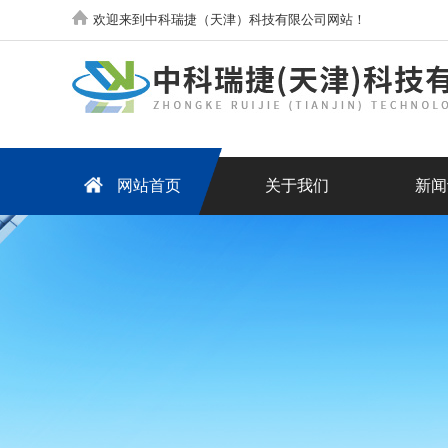
欢迎来到中科瑞捷（天津）科技有限公司网站！
网站首页
关于我们
新闻