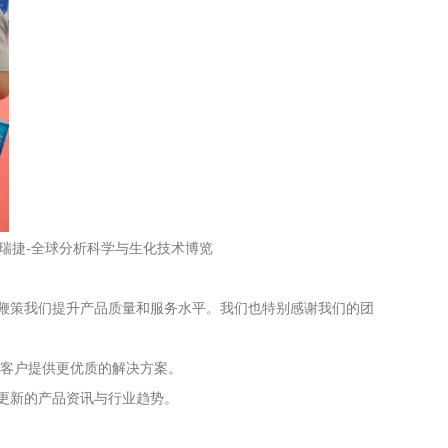
策我们提升产品质量和服务水平。我们也特别感谢我们的团
客户提供更优质的解决方案。
更新的产品资讯与行业趋势。