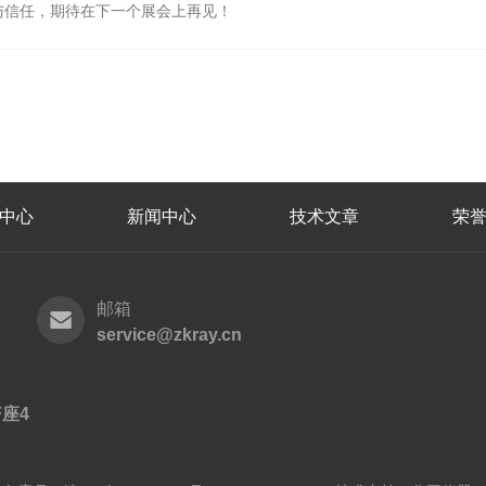
信任，期待在下一个展会上再见！
中心
新闻中心
技术文章
荣
邮箱
service@zkray.cn
座4