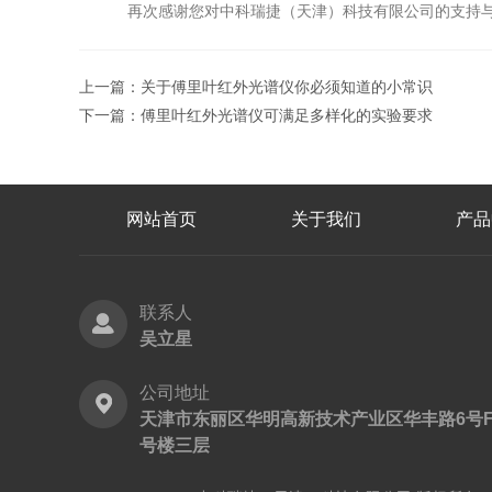
再次感谢您对中科瑞捷（天津）科技有限公司的支持与
上一篇：
关于傅里叶红外光谱仪你必须知道的小常识
下一篇：
傅里叶红外光谱仪可满足多样化的实验要求
网站首页
关于我们
产品
联系人
吴立星
公司地址
天津市东丽区华明高新技术产业区华丰路6号F
号楼三层