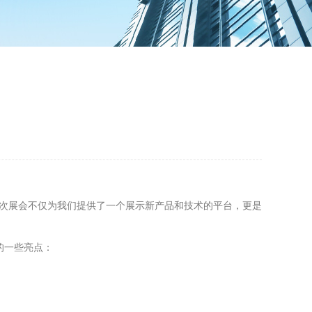
次展会不仅为我们提供了一个展示新产品和技术的平台，更是
的一些亮点：