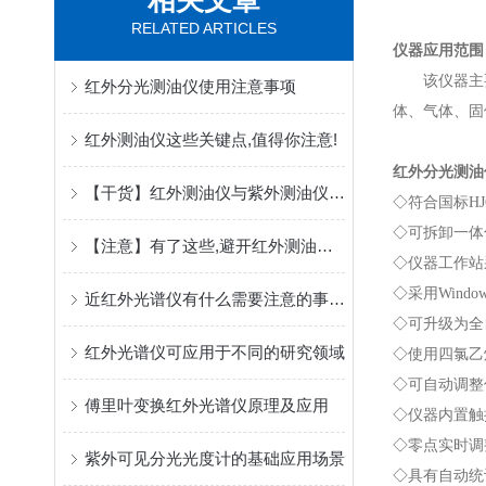
相关文章
RELATED ARTICLES
仪器应用范围
该仪器主要
红外分光测油仪使用注意事项
体、气体、固
红外测油仪这些关键点,值得你注意!
红外分光测油
【干货】红外测油仪与紫外测油仪的区别点在这
◇
符合国标H
◇
可拆卸一体
【注意】有了这些,避开红外测油仪使用误区!
◇
仪器工作站
◇
采用Windo
近红外光谱仪有什么需要注意的事项?
◇
可升级为全
红外光谱仪可应用于不同的研究领域
◇
使用四氯乙
◇
可自动调整
傅里叶变换红外光谱仪原理及应用
◇
仪器内置触
◇
零点实时调
紫外可见分光光度计的基础应用场景
◇
具有自动统