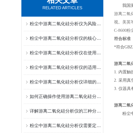
相关文章
我国测定
RELATED ARTICLES
游离二氧
视。美英
粉尘中游离二氧化硅分析仪为风险评估、工艺改进和防护决策提供了支持
C-8600
粉尘中游离二氧化硅分析仪的核心技术基于红外光谱吸收原理
符合标准
*符合
GBZ/
粉尘中游离二氧化硅分析仪在使用前一定要先来了解下这些
游离二氧
粉尘中游离二氧化硅分析仪的适用范围广
1.
内置触
2.
采用真
粉尘中游离二氧化硅分析仪详细的工作过程
3.
仪器具
如何正确操作使用游离二氧化硅分析仪？
游离二氧
详解游离二氧化硅分析仪的三种分析方法
粉尘中游
粉尘中游离二氧化硅分析仪需要定期进行校准