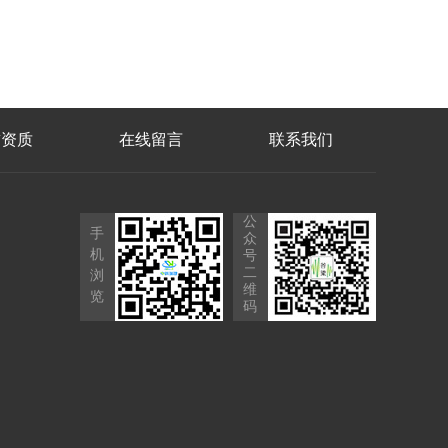
誉资质
在线留言
联系我们
公
手
众
机
号
二
浏
维
览
码