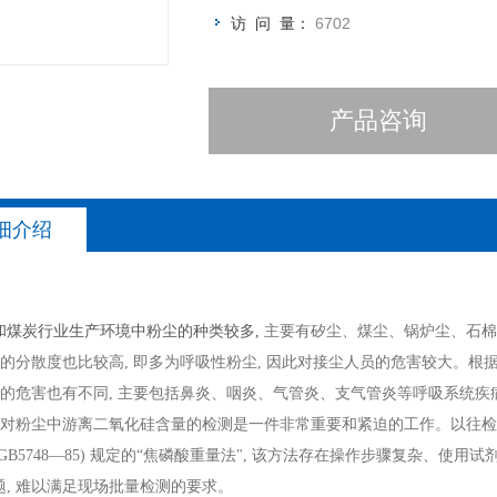
访 问 量：
6702
产品咨询
细介绍
和煤炭行业生产环境中粉尘的种类较多,
主要有矽尘、煤尘、锅炉尘、石棉
粉尘的分散度也比较高, 即多为呼吸性粉尘, 因此对接尘人员的危害较大。
产生的危害也有不同, 主要包括鼻炎、咽炎、气管炎、支气管炎等呼吸系统
加强对粉尘中游离二氧化硅含量的检测是一件非常重要和紧迫的工作。以往检
GB5748—85) 规定的“焦磷酸重量法", 该方法存在操作步骤复杂、
题, 难以满足现场批量检测的要求。