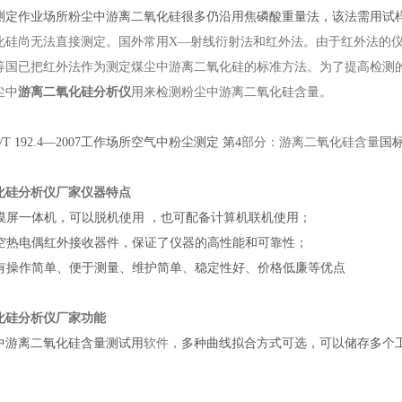
作业场所粉尘中游离二氧化硅很多仍沿用焦磷酸重量法，该法需用试样
化硅尚无法直接测定。国外常用X—射线衍射法和红外法。由于红外法的仪
等国已把红外法作为测定煤尘中游离二氧化硅的标准方法。为了提高检测的准
粉尘中
游离二氧化硅分析仪
用来检测粉尘中游离二氧化硅含量。
T 192.4
—
2007
工作场所空气中粉尘测定 第4
部分：游离二氧化硅含量
国
化硅分析仪厂家
仪器特点
摸屏一体机，可以脱机使用 ，也可配备计算机联机使用；
空热电偶红外接收器件，保证了仪器的高性能和可靠性；
有操作
简单、便于测量、维护简单、稳定性好、价格低廉等优点
化硅分析仪厂家
功能
离二氧化硅含量测试用
软件，
多种曲线拟合方式可选，可以储存多个