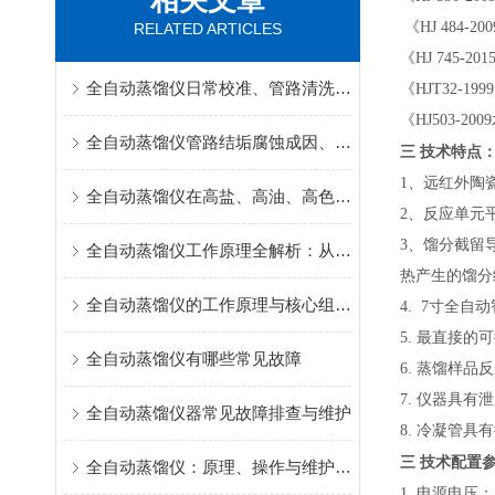
相关文章
《HJ 484-
RELATED ARTICLES
《
HJ 745-
全自动蒸馏仪日常校准、管路清洗与维护规范要点
《
HJT32-
《
HJ503-2
全自动蒸馏仪管路结垢腐蚀成因、清洗维护及长期稳定运行方案
三
技术特点
1、远红外陶
全自动蒸馏仪在高盐、高油、高色度样品前处理中的优化技巧
2、反应单元
3、馏分截留
全自动蒸馏仪工作原理全解析：从加热、冷凝到终点判断的自动化实现
热产生的馏分
全自动蒸馏仪的工作原理与核心组件解析
4. 7寸全
5. 最直接
全自动蒸馏仪有哪些常见故障
6. 蒸馏样
7. 仪器具
全自动蒸馏仪器常见故障排查与维护
8. 冷凝管具
三
技术配置
全自动蒸馏仪：原理、操作与维护全解析
1.
电源电压：AC