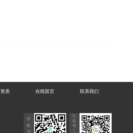
誉资质
在线留言
联系我们
公
手
众
机
号
二
浏