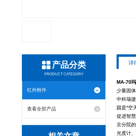
详
产品分类
PRODUCT CATEGORY
MA-70
红外附件
少量固体
中科瑞捷
园是*空
查看全部产品
促进智慧
京分院的
光度计、