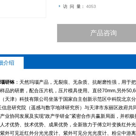
访 问 量：
4053
产品咨询
细介绍
玛瑙研钵
：天然玛瑙产品，无裂痕、无杂质、抗耐磨性强，用于把
样品的研磨，配合压片机，压片模具使用。直径70mm,另外50,60
（天津）科技有限公司坐落于国家自主创新示范区中科院北京分
天信息研究院（遥感与数字地球研究所）与天津市东丽区政府共
产业协同发展及实现“政产学研金"紧密合作共赢新局面，并积
人才优势、技术优势、成果优势，全新致力于傅立叶变换红外光
紫外可见近红外分光光度计、紫外可见分光光度计、粉尘中游离