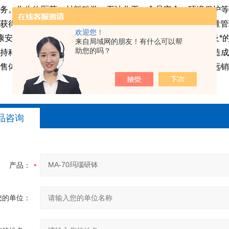
务。为生物医药、材料科学、石油化工、食品安全、环境保护等
获得多项国家专业技术及软件著作权，并通过了ISO9001质量管理体
欢迎您！
康安全管理体系认证 。公司采用先进的生产设备，检测设备及*
来自局域网的朋友！有什么可以帮
助您的吗？
持科技服务社会的原则，提高自主创新能力，立志把公司打造成
售体系全面，并在海外地区设立了分销服务机构，产品远销远销
品咨询
产品：
您的单位：