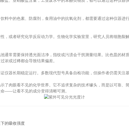
盐、亚硝酸盐含量，工业废水中的苯酚类物质，都可以通过这种仪器快
料中的色素、防腐剂，食用油中的抗氧化剂，都需要通过这种仪器进行
，或者研究化学反应动力学。生物化学实验室里，研究人员将细胞裂解
通常需要保持透光面洁净，指纹或污渍会干扰测量结果。比色皿的材质
，过浓或过稀都会导致结果偏差。
仪器长期稳定运行。多数现代型号具备自检功能，但操作者仍需关注基
揭示了肉眼看不见的化学世界。它不追求复杂的技术噱头，而是以可靠、
使命——让看不见的成分变得清晰可测。
长下的吸收强度