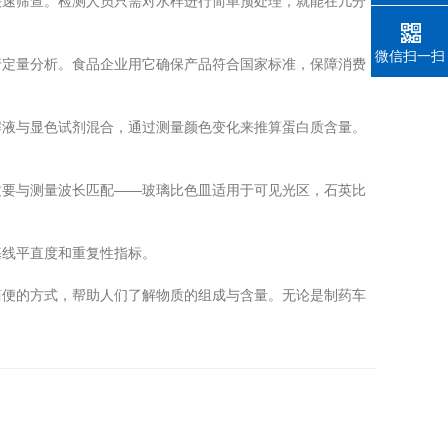
速筛查。检测人员只需对水样进行简单预处理，就能在几分
微信扫一扫
定量分析。食品企业用它确保产品符合国家标准，保障消费
液与显色试剂混合，通过测量颜色变化来推算蛋白质含量。
要与测量波长匹配——玻璃比色皿适用于可见光区，石英比
线平直度和重复性指标。
简便的方式，帮助人们了解物质的组成与含量。无论是制药车