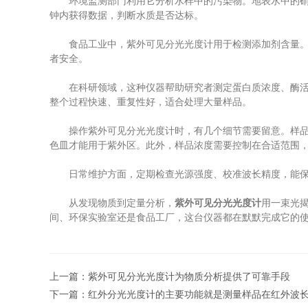
环境监测部门利用它分析水样中的污染物。地表水中的硝酸
钟内获得数据，判断水质是否达标。
食品工业中，紫外可见分光光度计用于检测添加剂含量。饮
者安全。
在科研领域，这种仪器帮助研究者测定蛋白质浓度、酶活性
整个过程快速、重复性好，适合处理大量样品。
操作紫外可见分光光度计时，有几个细节需要留意。样品池
色皿才能用于紫外区。此外，样品浓度需要控制在合适范围
日常维护方面，定期检查光源强度、校准波长精度，能保证
从发现物质到定量分析，
紫外可见分光光度计
用一束光
间、环保实验室还是食品工厂，这台仪器都在默默完成它的
上一篇：
紫外可见分光光度计为物质分析提供了可靠手段
下一篇：
红外分光光度计的主要功能就是测量样品在红外波