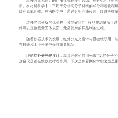
红外分光光度计的作用体现在多个领域。在有机化学研究中
质。在材料科学中，它用于分析高分子材料的成分和老化程
碳和氮氧化物。在法医学中，通过分析油漆碎片、纤维等微
红外光谱分析的优势在于其非破坏性--样品在测量后可以
件可以直接测量固体表面，无需复杂的样品制备过程。
随着仪器技术的发展，红外分光光度计与显微镜联用，能够
在科研和工业检测中保持重要地位。
理解
红外分光光度计
，就是理解如何用光来“阅读”分子
这台仪器都在默默发挥着作用。下次当你看到化学实验室里那