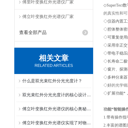
傅里叶变换红外光谱仪厂家
◇
SuperTect
数
的真实性和可
傅立叶变换红外光谱仪厂家
◇
仪器内置工
◇
腔体整体密
查看全部产品
◇
可重复使用的
◇
采用非正交设计
◇
带电子稳压
相关文章
◇
长寿命二极
RELATED ARTICLES
◇
窗片、探测
◇
多种分束器
什么是双光束红外分光光度计？
◇
好
的光学镜
◇
扩展功能*
双光束红外分光光度计的核心设计在于“双光束”概念
傅立叶变换红外光谱仪的核心奥秘是什么？
功能*智能
1.
带有操作指
傅立叶变换红外光谱仪实现了对物质成分快速、无损的检测
2.
丰富的谱图