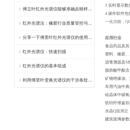
3.
实时显示数
傅立叶红外光谱仪能够准确反映样品的分子结构特征
4.
操作软件包
一化功能，QC
红外光谱法：橡胶行业质量管控与成分鉴定
分享一下傅里叶红外光谱仪的使用方法
应用行业
食品药品及其
红外光谱仪：快速扫描
塑料、橡胶、
沥青溯源及SB
红外光谱仪的基本组成
脂肪酸甲酯含
矿物绝缘油、
利用傅里叶变换光谱仪的干涉条纹的处理
车用汽油中典
硅晶体中碳氧
纺织纤维鉴别
水晶Q
值测定
建筑玻璃参数